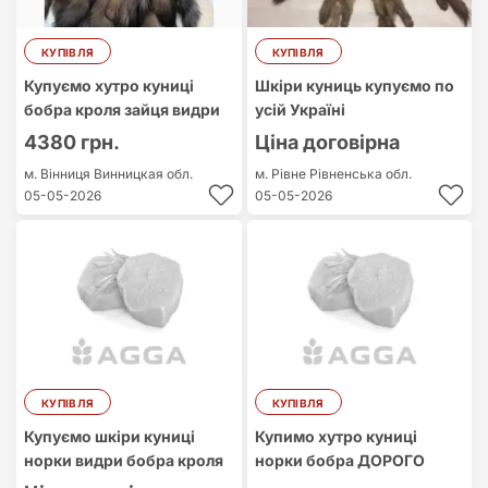
КУПІВЛЯ
КУПІВЛЯ
Купуємо хутро куниці
Шкіри куниць купуємо по
бобра кроля зайця видри
усій Україні
4380 грн.
Ціна договірна
м. Вінниця
Винницкая обл.
м. Рівне
Рівненська обл.
05-05-2026
05-05-2026
КУПІВЛЯ
КУПІВЛЯ
Купуємо шкіри куниці
Купимо хутро куниці
норки видри бобра кроля
норки бобра ДОРОГО