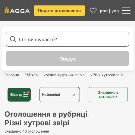
Подати оголошення
рос
укр
Головна
М'ясо
М'ясо хутряних звірів
Різні хутрові звірі
Знайдено в
Фільтр
Найновіші
категоріях
Найновіші
Оголошення в рубриці
Різні хутрові звірі
Найстаріші
Знайдено 46 оголошення