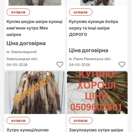
КУПІВЛЯ
КУПІВЛЯ
Куплю шкури шкіри куниці
Купуємо куницю бобра
кам’янки хутро Мех
норку та інші шкіри
шкірки
ДОРОГО
Ціна договірна
Ціна договірна
м. Хмельницький
Хмельницкая обл.
м. Рівне
Рівненська обл.
08-05-2026
08-05-2026
КУПІВЛЯ
КУПІВЛЯ
Хутро куниці/куплю
Закуповуємо хутро шкіри