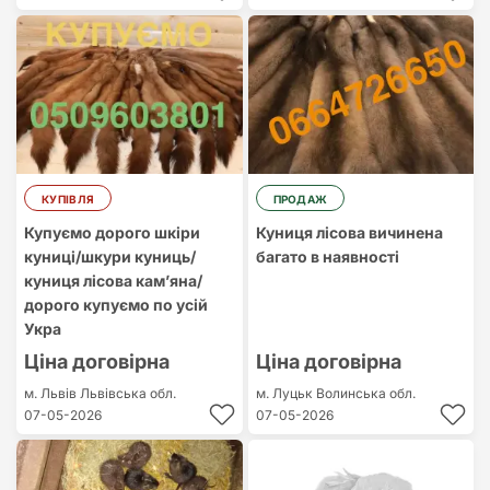
КУПІВЛЯ
ПРОДАЖ
Купуємо дорого шкіри
Куниця лісова вичинена
куниці/шкури куниць/
багато в наявності
куниця лісова камʼяна/
дорого купуємо по усій
Укра
Ціна договірна
Ціна договірна
м. Львів
Львівська обл.
м. Луцьк
Волинська обл.
07-05-2026
07-05-2026