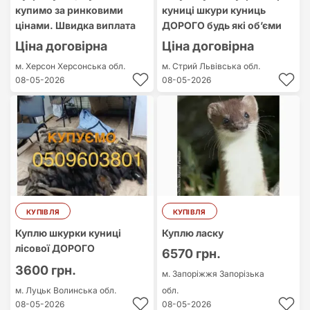
купимо за ринковими
куниці шкури куниць
цінами. Швидка виплата
ДОРОГО будь які обʼєми
Ціна договірна
Ціна договірна
м. Херсон
Херсонська обл.
м. Стрий
Львівська обл.
08-05-2026
08-05-2026
КУПІВЛЯ
КУПІВЛЯ
Куплю шкурки куниці
Куплю ласку
лісової ДОРОГО
6570 грн.
3600 грн.
м. Запоріжжя
Запорізька
м. Луцьк
Волинська обл.
обл.
08-05-2026
08-05-2026