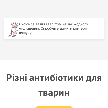
Найдорожчий
Найдешевший
Схоже за вашим запитом немає жодного
оголошення. Спробуйте змінити критерії
пошуку!
Різні антибіотики для
тварин
Антибіотики
у ветеринарії — одна з найважливіших груп препаратів,