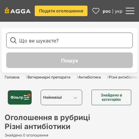
Подати оголошення
рос
укр
Головна
Ветеринарні препарати
Антибіотики
Різні антибіотик
Знайдено в
Фільтр
Найновіші
категоріях
Найновіші
Оголошення в рубриці
Різні антибіотики
Найстаріші
Знайдено 0 оголошення