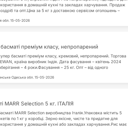
користання в домашній кухні та закладах харчування. Продаж
здріб та опт.Ціна за 5 кг з доставкою сервісом оголошень –
оженим платежем – 420 грн. Оптовий продаж при замовленні від
я обл.
15-05-2026
и та ціна узгоджуються індивідуально. Імпортер забезпечує
и для гуртових покупців.Відправка здійснюється Новою Поштою
. Самовивіз.
 басматі преміум класу, непропарений
упер басматі преміум класу, кремовий, непропарений. Торгова
EWAN, країна виробник Індія. Дата фасування – квітень 2024
зберігання – 4 роки.Фасування – 25 кг. Опт – від одного
сця 25 кг. Вартість на вагу – 100 грн за 1 кг. Рис підходить для
инське
Одеська обл.
15-05-2026
адського харчування, роздрібної торгівлі та великих
родаж здійснюється за домовленістю.
і MARR Selection 5 кг. ІТАЛІЯ
асматі MARR Selection виробництва Італія.Упаковка містить 5
етів по 1 кг у коробці. Зерно якісне, чисте та придатне для
користання у домашній кухні або закладах харчування.Рис має