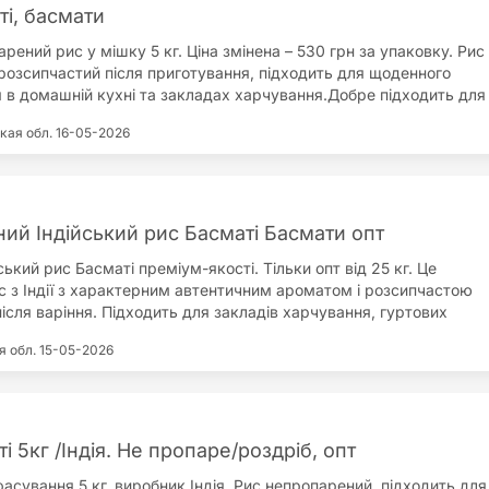
ті, басмати
ений рис у мішку 5 кг. Ціна змінена – 530 грн за упаковку. Рис
розсипчастий після приготування, підходить для щоденного
 в домашній кухні та закладах харчування.Добре підходить для
 салатів, тефтельок, страв по-турецьки, по-ливанські та інших
кая обл.
16-05-2026
вдяки пропареній обробці зерно зберігає форму та структуру під
ний Індійський рис Басматі Басмати опт
ький рис Басматі преміум-якості. Тільки опт від 25 кг. Це
с з Індії з характерним автентичним ароматом і розсипчастою
ісля варіння. Підходить для закладів харчування, гуртових
роздрібної торгівлі.Працюємо офіційно, можливий продаж для
я обл.
15-05-2026
іна вказана за 5 кг. Безкоштовна доставка по всій Україні при
д 500 кг.У наявності два види:White Sella синій мішечок – рис
 воді, підсушують і сортують, добре підходить для плову та
 Sella жовтий мішечок – рис проходить подвійне відварювання з
роматів, має натуральний золотистий колір і насичений
i 5кг /Iндiя. Не пропаре/роздрiб, опт
торг можливі залежно від обсягу замовлення. Деталі щодо умов
асування 5 кг, виробник Індія. Рис непропарений, підходить для
аявності узгоджуються безпосередньо з продавцем.