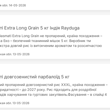
а приємний аромат, добре підходить для гарнірів і страв східної
я обл.
14-05-2026
 приготуванням зерно рекомендується замочити в холодній воді
 після чого відкинути на друшляк. Для варіння
ться співвідношення дві частини води до однієї частини рису.
ання – 10 хвилин.Продаж здійснюється за домовленістю. Деталі
ті та умов придбання уточнюються безпосередньо з
і Extra Long Grain 5 кг Індія Rayduga
asmati Extra Long Grain не пропарений, країна походження –
ка Еко – безпечний тканинний мішок 5 кг. Виробник тм
кстра довгий рис із витонченим ароматом та розсипчастою
який не злипається після варіння. Басматі вирощується біля
кая обл.
13-05-2026
лаїв, що забезпечує характерний смак і якість зерна. Підходить
 плову та страв східної кухні.Харчова цінність на 100 г
 0,39 г;вуглеводи 38,46 мг;білок 9,71 г;сіль 0,0 г;енергетична
ккал.Рис багатий на вуглеводи з низьким вмістом цукру, має
 жирів та містить вітаміни групи B. Інструкція з приготування:
ті довгозенистий парбалоїд 5 кг
ям промити та замочити в холодній воді 20–30 хвилин. Час
ий пропарений довгозернистий рис XXXL, країна походження –
20–25 хвилин, сіль і спеції додати за смаком.Склад – 100%
придатності – до 2027 року. Рис підходить для роздрібної
ис Басматі. Дата виробництва та кінцева дата споживання
ладів харчування та гуртових закупівель.Фасування – в спайці 4
упаковці. Маса нетто 5 кг.
кг. Опт та крупний опт можливі, умови узгоджуються залежно від
кая обл.
13-05-2026
лення.