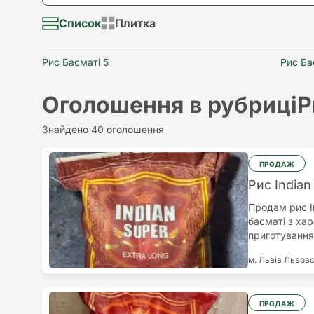
Долар
Візьму в аренду
Список
Плитка
Найновіші
Євро
Надам послугу
Рис Басматі 5
Рис Ба
Найстаріші
Потрібна послуга
Оголошення в рубриці
Р
Найдорожчий
Різне
Знайдено 40 оголошення
Найдешевший
ПРОДАЖ
Рис Indian
Продам рис I
басматі з ха
приготування.
євро за упако
м. Львів
Львовс
можуть зміню
в євро.Замов
– щодня, крім
ПРОДАЖ