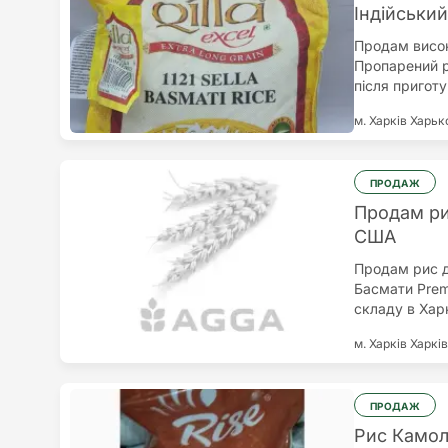
Індійський
Продам високо
Пропарений р
після пригот
для повсякден
м. Харків
Харьк
східної кухні
громадського 
ПРОДАЖ
Продам рис
США
Продам рис д
Басмати Premi
складу в Хар
м. Харків
Харкі
ПРОДАЖ
Рис Камол