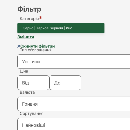
Фільтр
Категорія
Зерно | Харчові зернові |
Рис
Змінити
Скинути фільтри
Тип оголошення
Усі типи
Ціна
Усі типи
Валюта
Купівля
Гривня
Продаж
Сортування
Гривня
Здам в оренду
Найновіші