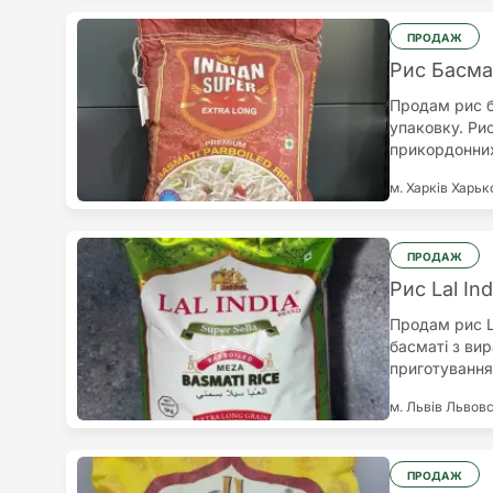
ПРОДАЖ
Рис Басмат
Продам рис ба
упаковку. Рис
прикордонних
вишуканий см
м. Харків
Харьк
час варіння 
Підходить для
Рекомендован
ПРОДАЖ
Рис Lal Ind
Продам рис La
басматі з ви
приготування.
євро за 5 кг.
м. Львів
Львовс
змінюватися 
євро.Відправ
щодня, крім с
ПРОДАЖ