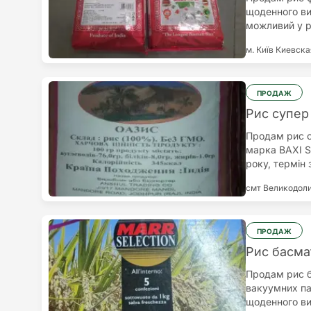
щоденного ви
можливий у ро
450 грн, нал
м. Київ
Киевска
100 кг, умов
вигідні умов
та Укрпоштою
ПРОДАЖ
Рис супер
Продам рис с
марка BAXI S
року, термін 
вантажного мі
смт Великодол
закладів гром
закупівель.П
ПРОДАЖ
Рис басмат
Продам рис б
вакуумних пак
щоденного ви