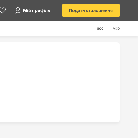
Мій профіль
Подати оголошення
рос
укр