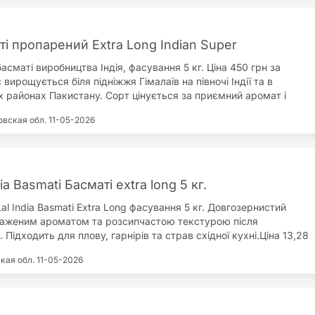
і пропарений Extra Long Indian Super
сматі виробництва Індія, фасування 5 кг. Ціна 450 грн за
 вирощується біля підніжжя Гімалаїв на півночі Індії та в
 районах Пакистану. Сорт цінується за приємний аромат і
ак.Зерна довші й тонші за звичайний довгозернистий рис, під
овская обл.
11-05-2026
значно подовжуються і зберігають форму, не злипаючись.
 приготування страв східної кухні, плову та гарнірів.
ий спосіб приготування – варіння під кришкою.
ia Basmati Басматі extra long 5 кг.
l India Basmati Extra Long фасування 5 кг. Довгозернистий
раженим ароматом та розсипчастою текстурою після
 Підходить для плову, гарнірів та страв східної кухні.Ціна 13,28
 Гурт від 5 шт – 11,81 євро за одиницю. Ціни в гривнях можуть
кая обл.
11-05-2026
залежно від курсу євро, актуальна вартість зазначається в
лення здійснюється протягом трьох робочих днів. УкрПошта –
уботи та неділі. Нова Пошта – щодня, крім неділі.