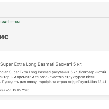
сматі оптом
ис
 Super Extra Long Basmati Басматі 5 кг.
ndian Super Extra Long Basmati фасування 5 кг. Довгозернистий
рактерним ароматом та розсипчастою структурою після
 Підходить для плову, гарнірів та страв східної кухні.Ціна 12,41
вку 5 кг. Гурт від 5 шт – 11,03 євро за одиницю. Ціни в гривнях
кая обл.
16-05-2026
ватися залежно від курсу євро, актуальна вартість вказується
лення відправляються протягом трьох робочих днів. УкрПошта
 суботи та неділі. Нова Пошта – щодня, крім неділі.