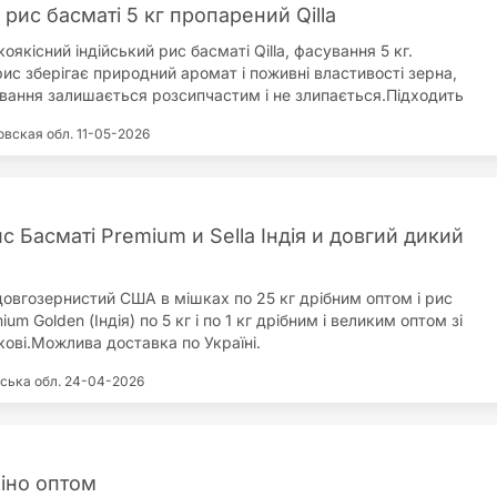
 рис басматі 5 кг пропарений Qilla
якісний індійський рис басматі Qilla, фасування 5 кг.
ис зберігає природний аромат і поживні властивості зерна,
ування залишається розсипчастим і не злипається.Підходить
них страв і особливих рецептів, зокрема плову, гарнірів і страв
овская обл.
11-05-2026
. Зручне пакування 5 кг підійде для сім'ї або закладів
харчування.Ціна 750 грн за 5 кг.
 Басматі Premium и Sella Індія и довгий дикий
овгозернистий США в мішках по 25 кг дрібним оптом і рис
um Golden (Індія) по 5 кг і по 1 кг дрібним і великим оптом зі
кові.Можлива доставка по Україні.
вська обл.
24-04-2026
іно оптом