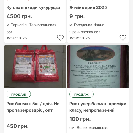
Куплю відходи кукурудзи
Ячмінь ярий 2025
4500 грн.
9 грн.
м. Тернопіль
Тернопольская
м. Городенка
Ивано-
обл.
Франковская обл.
15-05-2026
15-05-2026
ПРОДАЖ
ПРОДАЖ
Рис басматi 5кг /Iндiя. Не
Рис супер басматі преміум
пропаре/роздрiб, опт
класу, непропарений
100 грн.
450 грн.
смт Великодолинське