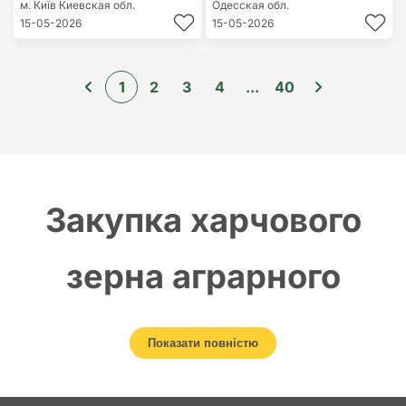
м. Київ
Киевская обл.
Одесская обл.
15-05-2026
15-05-2026
1
2
3
4
...
40
Закупка харчового
зерна аграрного
виробництва
Показати повністю
Зернові культури відіграють ключову роль у продовольчій безпеці та
є базою раціону більшості людей у світі. Серед них саме харчові