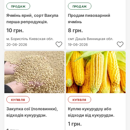
ПРОДАЖ
ПРОДАЖ
Ячмінь ярий, сорт Вакула
Продам пивоварний
перша репродукція.
ячмінь
10 грн.
8 грн.
м. Бориспіль
Киевская обл.
смт Дашів
Винницкая обл.
20-06-2026
19-06-2026
КУПІВЛЯ
КУПІВЛЯ
Закупка сої (половинки),
Куплю кукурудзу або
відходів кукурудзи.
відходи від кукурудзи.
1 грн.