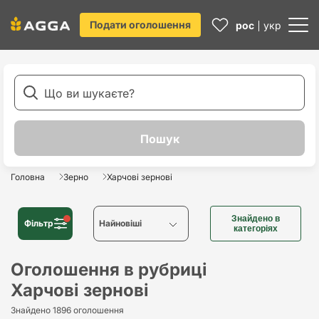
Подати оголошення
рос
укр
Головна
Зерно
Харчові зернові
Знайдено в
Фільтр
Найновіші
категоріях
Найновіші
Оголошення в рубриці
Харчові зернові
Найстаріші
Знайдено 1896 оголошення