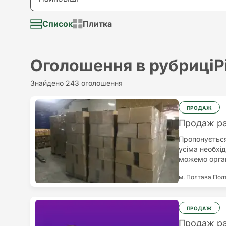
Долар
Візьму в аренду
Список
Плитка
Найновіші
Євро
Надам послугу
Найстаріші
Оголошення в рубриці
Р
Потрібна послуга
Найдорожчий
Знайдено 243 оголошення
Різне
Найдешевший
ПРОДАЖ
Продаж раф
Пропонується
усіма необхі
можемо орган
м. Полтава
Пол
ПРОДАЖ
Продаж раф