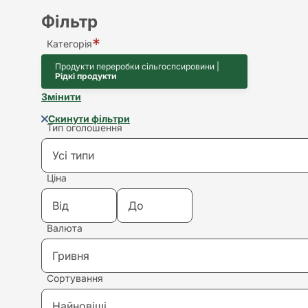
Фільтр
Категорія
Продукти переробки сільгоспсировини |
Рідкі продукти
Змінити
Скинути фільтри
Тип оголошення
Усі типи
Ціна
Усі типи
Валюта
Купівля
Гривня
Продаж
Сортування
Гривня
Здам в оренду
Найновіші