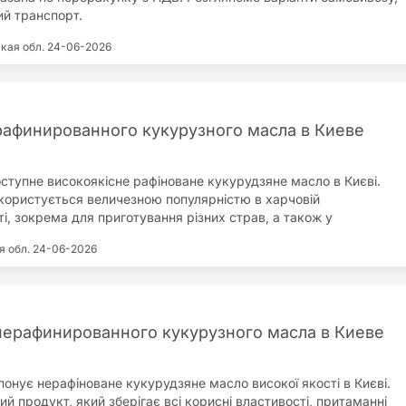
й транспорт.
кая обл.
24-06-2026
афинированного кукурузного масла в Киеве
ступне високоякісне рафіноване кукурудзяне масло в Києві.
користується величезною популярністю в харчовій
і, зокрема для приготування різних страв, а також у
і фармацевтичних виробництвах. Завдяки своїм унікальним
я обл.
24-06-2026
, кукурудзяне масло є відмінним вибором для тих, хто шукає
рисну альтернативу іншим рослинним жирам. Рафіноване
масло має високу стабільність при смаженні, що робить його
я використання в кафе, ресторанах і на підприємствах
 харчування. Оно має нейтральний смак, що дозволяє
ерафинированного кукурузного масла в Киеве
ати його для найрізноманітніших кулінарних експериментів, не
ові якості продуктів. Також це масло багате на вітамін E, який
ми антиоксидантними властивостями і підтримує здоров'я шкіри
понує нерафіноване кукурудзяне масло високої якості в Києві.
исоке вміст поліненасичених жирних кислот робить це масло
й продукт, який зберігає всі корисні властивості, притаманні