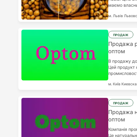
маємо власни
м. Львів
Львовс
ПРОДАЖ
Продажа р
оптом
В продажу до
Цей продукт 
промисловост
косметичних 
м. Київ
Киевска
властивостям
здорову і ко
кукурудзяне 
ідеальним дл
ПРОДАЖ
громадського
Продажа н
використовув
оптом
змінюючи смак
відомий свої
Компанія про
і волосся. В
Це натуральни