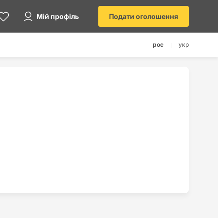
Мій профіль
Подати оголошення
рос
укр