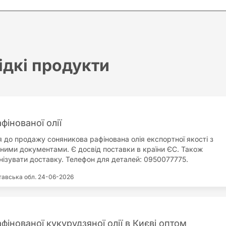
ідкі продукти
інованої олії
 до продажу соняникова рафінована олія експортної якості з
дними документами. Є досвід поставки в країни ЄС. Також
ізувати доставку. Телефон для деталей: 0950077775.
тавська обл.
24-06-2026
інованої кукурудзяної олії в Києві оптом