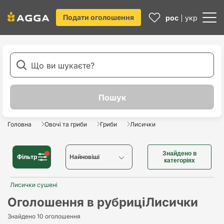
Подати оголошення
рос
укр
Головна
Овочі та гриби
Гриби
Лисички
Знайдено в
Фільтр
Найновіші
категоріях
Лисички сушені
Найновіші
Оголошення в рубриці
Лисички
Найстаріші
Знайдено 10 оголошення