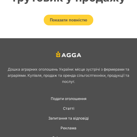
оптом на AGGA
Показати повністю
Гриби
посідають особливе місце у народній медицині та сучасному
здоровому харчуванні. Одним із найцінніших вважається березовий
трутовик, більш відомий як чага. Цей гриб високо цінується за вміст
біологічно активних речовин та використовується як сировина для
приготування відварів, екстрактів і біодобавок. На майданчику
AGGA.ua ви можете знайти оголошення про продаж або купівлю чаги,
Дошка аграрних оголошень України: місце зустрічі з фермерами та
а також розмістити власну пропозицію.
аграріями. Купівля, продаж та оренда сільгосптехніки, продукції та
послуг.
Що таке чага і де вона
Подати оголошення
росте
Статті
Запитання та відповіді
Чага березова — це паразитичний гриб, який росте переважно на
Реклама
березах у північних та помірних широтах. Його легко впізнати за
чорної, потрісканої кори зовні та щільної буро-рижої маси всередині.