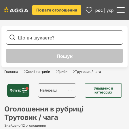
Подати оголошення
рос
укр
Головна
Овочі та гриби
Гриби
Трутовик / чага
Знайдено в
Фільтр
Найновіші
категоріях
Найновіші
Оголошення в рубриці
Трутовик / чага
Найстаріші
Знайдено 12 оголошення