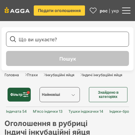
Подати оголошення
рос
укр
Головна
Птахи
Інкубаційні яйця
Індичі інкубаційні яйця
Знайдено в
Фільтр
Найновіші
категоріях
Індичата 54
Мʼясо індички 13
Найновіші
Тушки індокачки 14
Індики-бройле
Оголошення в рубриці
Найстаріші
Індичі інкубаційні яйця