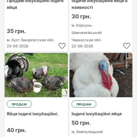
Продам інкубаційні індичі
Індиче інкубаційне яйце в
яйця
наявності
30 грн.
м. Корсунь-
35 грн.
Шевченківський
м. Хуст
Закарпатская обл.
Черкасская обл.
23-06-2026
22-06-2026
ПРОДАЖ
ПРОДАЖ
Яйця індичі інкубаційні.
Індичі інкубаційні яйця
50 грн.
40 грн.
м. Хмельницький