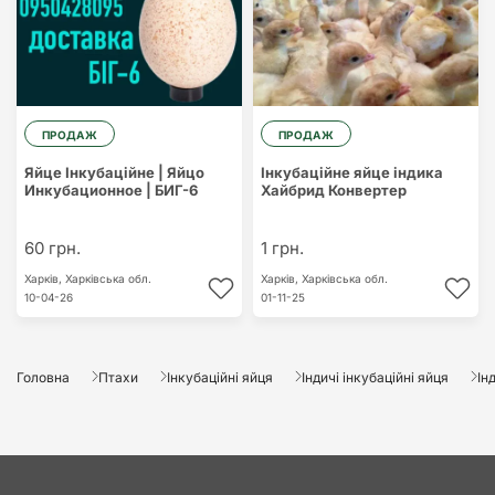
ПРОДАЖ
ПРОДАЖ
Яйце Інкубаційне | Яйцо
Інкубаційне яйце індика
Инкубационное | БИГ-6
Хайбрид Конвертер
60 грн.
1 грн.
Харків,
Харківська обл.
Харків,
Харківська обл.
10-04-26
01-11-25
Головна
Птахи
Інкубаційні яйця
Індичі інкубаційні яйця
Ін