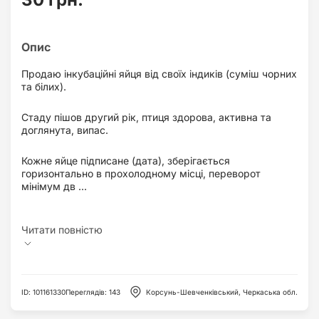
Продаю інкубаційні яйця від своїх індиків (суміш чорних
та білих).
Стаду пішов другий рік, птиця здорова, активна та
доглянута, випас.
Кожне яйце підписане (дата), зберігається
горизонтально в прохолодному місці, переворот
мінімум дв ...
ID
:
101161330
Переглядів
:
143
Корсунь-Шевченківський, Черкаська обл.