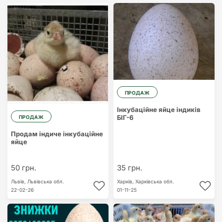
ПРОДАЖ
Інкубаційне яйце індиків
БІГ-6
ПРОДАЖ
Продам індиче інкубаційне
яйце
50 грн.
35 грн.
Львів,
Львівська обл.
Харків,
Харківська обл.
22-02-26
01-11-25