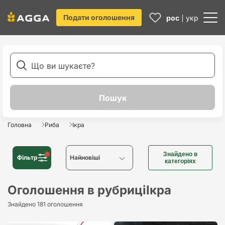
Подати оголошення
рос
укр
Головна
Риба
Ікра
Знайдено в
Фільтр
Найновіші
категоріях
Найновіші
Оголошення в рубриці
Ікра
Знайдено 181 оголошення
Найстаріші