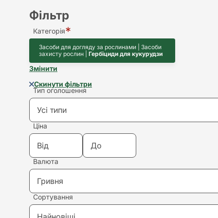
Фільтр
Категорія
Засоби для догляду за рослинами | Засоби
захисту рослин |
Гербіциди для кукурудзи
Змінити
Скинути фільтри
Тип оголошення
Усі типи
Ціна
Усі типи
Валюта
Купівля
Гривня
Продаж
Сортування
Гривня
Здам в оренду
Найновіші