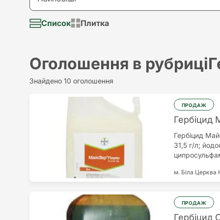
Долар
Візьму в аренду
Список
Плитка
Найновіші
Євро
Надам послугу
Найстаріші
Оголошення в рубриці
Г
Потрібна послуга
Найдорожчий
Знайдено 10 оголошення
Різне
Найдешевший
ПРОДАЖ
Гербіцид 
Гербіцид Май
31,5 г/л; йод
ципросульфам
посівах куку
м. Біла Церква
Високоефекти
лисохвоста; м
дим'янки; зір
підмаренника;
ПРОДАЖ
канатника Тео
Гербіцид 