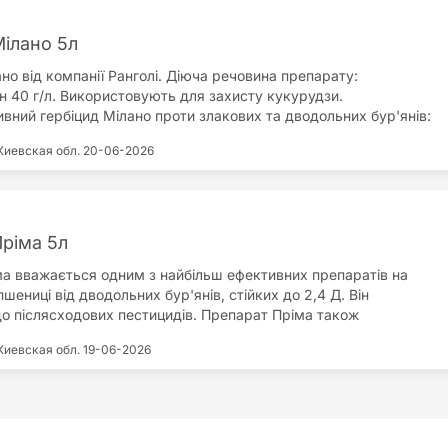
но використання від 2-ох до 8 листочків культури; має грунтову
бігає проростанню нової стадії бур'янів; фітотоксичність на
Мілано 5л
має; не вимагатиме ПАР.
но від компанії Ранголі. Діюча речовина препарату:
н 40 г/л. Використовують для захисту кукурудзи.
вний гербіцид Мілано проти злакових та дводольних бур'янів:
й; пирію; просі; мишію; пальчатці; лободі; вівсюзі; пасльону;
Киевская обл.
20-06-2026
машці; тонконогу; пажитниці; щириці; гірчиці; редьці; зірочнику;
рману; жабрію; чистецю. Головні переваги препарату Мілано:
вний від злакових та дводольних бур'янів; не потребує
алотоксичний; не має обмежень у сівозміні; захисна дія
60 днів; широке вікно застосування від 4-ох до 10-ти листочків
Пріма 5л
ма вважається одним з найбільш ефективних препаратів на
пшениці від дводольних бур'янів, стійких до 2,4 Д. Він
до післясходових пестицидів. Препарат Пріма також
ть у посівах проса та сорго. Діюча речовина препарату: 6,25 г/
Киевская обл.
19-06-2026
; 425,5 г/л 2-етилгексиловий ефір 2,4-Д. Переваги препарату:
ня бур'янів; сумісний з більшістю фунгіцидів, інсектицидів та
в; відсутність післядії у наступних посівах; безпечний для
й.