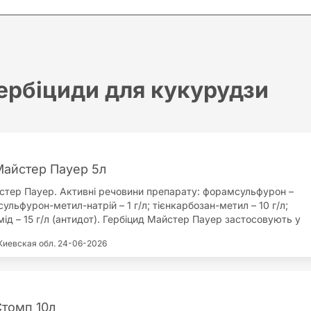
ербіциди для кукурудзи
Майстер Пауер 5л
стер Пауер. Активні речовини препарату: форамсульфурон –
осульфурон-метил-натрій – 1 г/л; тієнкарбозан-метил – 10 г/л;
ід – 15 г/л (антидот). Гербіцид Майстер Пауер застосовують у
рудзи для боротьби зі злаковими та широколистими бур'янами.
Киевская обл.
24-06-2026
вний препарат проти: курячого проса; щетинника; вівсюга;
ятлика; росички; пирія; гумая; волошки синьої; галінсоги; горця;
очника; кропиви; лободи; люцерни ріпаку; пасльону; грициків;
 хвоща; ромашки; щавля; щириці; ярутки; амброзії; гірчиці;
фраста; латука; незабудок; пікульника; редьки; фіалки. Головні
Стомп 10л