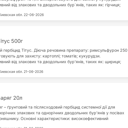
ний від злакових та дводольних бур`янів, таких як: гірчиця;
ник; грицики; мишій; просо; пирій; пальчатка; роман; редька;
Киевская обл.
22-06-2026
шка. Головні переваги препарату: широке вікно застосування
0-ти листочків культури; ідеальний партнер для бакових
рбіцидами проти дводольних бур`янів; не має обмежень у
ітус 500г
й гербіцид Тітус. Діюча речовина препарату: римсульфурон 250
товують для захисту: картоплі; томатів; кукурудзи.
вний від злакових та дводольних бур'янів, таких як: щириця;
ики; вівсюг; падалиця соняшнику; плоскуха; рутка; дворядник;
Киевская обл.
21-06-2026
дмаренник; пирій; м'ята; ромашка; пажитниця; мак; переліска;
ь; тамофіївка; ріпиця; редька; мишій; зірочник; гірчиця; гумай;
ку; гірчак; нетреба. Головні переваги препарату: сумісний з
; знищення великого спектру бур'янів; безпечний для картоплі
изькі гектарні норми; немає обмежень у сівозміні.
Варяг 20л
г – ґрунтовий та післясходовий гербіцид системної дії для
орічних злакових та однорічних дводольних бур’янів у посівах
соняшнику. Основні характеристики: високоефективний
післясходовий гербіцид системної дії; гнучкість у застосуванні