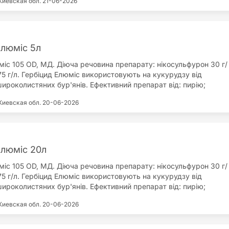
Киевская обл.
21-06-2026
оке «технологічне вікно» застосування; відсутність обмежень
ання в сівозміні; сумісний з більшістю засобів захисту рослин;
ладається в ґрунті та рослинах; відсутність фітотоксичності на
няно із гербіцидами на основі ацетохлору.
Елюміс 5л
міс 105 OD, МД. Діюча речовина препарату: нікосульфурон 30 г/
75 г/л. Гербіцид Елюміс використовують на кукурудзу від
широколистяних бур'янів. Ефективний препарат від: пирію;
а; осота; ваточника сирійського; щириці; лободи; дурману;
Киевская обл.
20-06-2026
й; щетинника; просо; лисохвоста; ромашки; редьки; горця;
астушої сумки; пасльону; мятліка; росички; бодяка; хвоща;
вні переваги препарату: знищення злакових та дводольних
но використання від 2-ох до 8 листочків культури; має грунтову
бігає проростанню нової стадії бур'янів; фітотоксичність на
Елюміс 20л
має; не вимагатиме ПАР. Норми використання: Кукурудза – 1,25-
міс 105 OD, МД. Діюча речовина препарату: нікосульфурон 30 г/
ма використання робочої рідини: 150-250 л/га.
75 г/л. Гербіцид Елюміс використовують на кукурудзу від
широколистяних бур'янів. Ефективний препарат від: пирію;
а; осота; ваточника сирійського; щириці; лободи; дурману;
Киевская обл.
20-06-2026
й; щетинника; просо; лисохвоста; ромашки; редьки; горця;
астушої сумки; пасльону; мятліка; росички; бодяка; хвоща;
вні переваги препарату: знищення злакових та дводольних