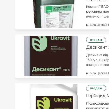
переваги пре
Компанії БАС
Не має вплив
речовина пре
ґрунтового е
ячменю; пшен
сумішей для 
злакові та ши
м. Біла Церква
ПРОДАЖ
Десикант 
Десикант від
150 г/л. Вик
знищення зел
врожаю. Голо
м. Біла Церква
вологості на
обмежень у в
ПРОДАЖ
Гербіцид 
Післясходови
препарату: н