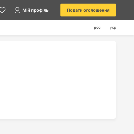
Мій профіль
Подати оголошення
рос
укр