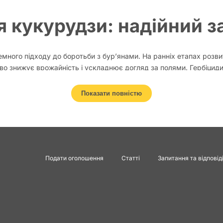
я кукурудзи: надійний 
ного підходу до боротьби з бур’янами. На ранніх етапах розв
єво знижує врожайність і ускладнює догляд за полями. Гербіцид
засміченість, зберегти потенціал культури та отримати стабіль
Показати повністю
і застосування гербіциді
кукурудзи
Подати оголошення
Статті
Запитання та відповід
слясходові. Перші діють у верхньому шарі ґрунту та запобігають
их технологіях часто застосовують комбіновані схеми, щоб забез
вегетації.
 відповідній фазі розвитку кукурудзи. Запізніле застосування
знизити врожай.