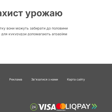
захист урожаю
итку вони можуть забирати до половини
и для кукурудзи допомагають аграріям
ний результат.
в у посівах
і
Реклама
Зв'язатися з нами
Карта сайту
 появі сходів бур’янів. Другі — знищують
печити захист протягом усього сезону
 може спричинити стрес для культури та