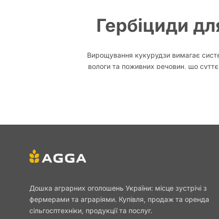
Гербіциди дл
Вирощування кукурудзи вимагає систем
вологи та поживних речовин, що сутт
контролювати 
Особливост
Гербіциди поділяються на ґрунтові та пі
рослини, які вже проросли. У сучасн
Дошка аграрних оголошень України: місце зустрічі з
фермерами та аграріями. Купівля, продаж та оренда
Ключове правило — вносити препарати у
сільгосптехніки, продукції та послуг.