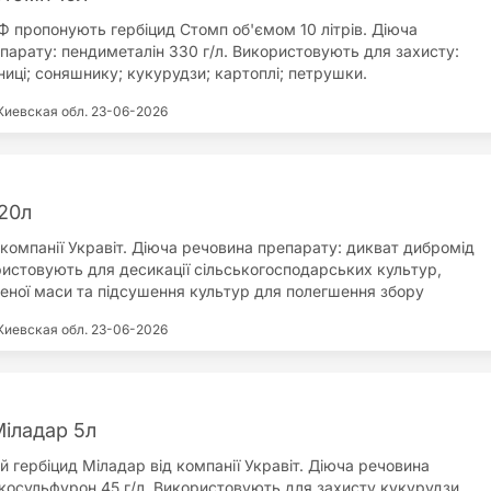
парату: Не потребує прилипачів, маючи його у своєму складі;
Ф пропонують гербіцид Стомп об'ємом 10 літрів. Діюча
у на культуру через антидот у своєму складі; За рахунок
парату: пендиметалін 330 г/л. Використовують для захисту:
крану контролює і 2-у хвилю бур'янів; Не потребує бакових
иці; соняшнику; кукурудзи; картоплі; петрушки.
контролю бур'янів, що важко викорінюються; Контролює
роколисті бур'яни.
Киевская обл.
23-06-2026
20л
 компанії Укравіт. Діюча речовина препарату: дикват дибромід
ористовують для десикації сільськогосподарських культур,
еної маси та підсушення культур для полегшення збору
вні переваги препарату: полегшує збір врожаю; зниження
Киевская обл.
23-06-2026
сіння; підвищує якість врожаю; знищує зелену масу; немає
исіві наступних культур.
Міладар 5л
й гербіцид Міладар від компанії Укравіт. Діюча речовина
ікосульфурон 45 г/л. Використовують для захисту кукурудзи.