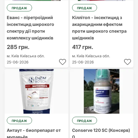
ПРОДАЖ
ПРОДАЖ
Еванс - піретроїдний
Кіллітоп - інсектицид з
інсектицид широкого
акарицидним ефектом
спектру дії проти
проти широкого спектра
комплексу шкідників
шкідників
285 грн.
417 грн.
м. Київ
Київська обл.
м. Київ
Київська обл.
25-06-2026
25-06-2026
ПРОДАЖ
ПРОДАЖ
Антаут - биопрепарат от
Conserve 120 SC (Консерв)
муравьёв
0