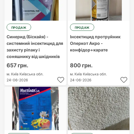
ПРОДАЖ
ПРОДАЖ
Синерид (Біскайя) -
Інсектицид протруйник
системний інсектицид для
Оперкот Акро -
захисту ріпаку і
конфідор+карате
соняшнику від шкідників
657 грн.
800 грн.
м. Київ
Київська обл.
м. Київ
Київська обл.
24-06-2026
24-06-2026