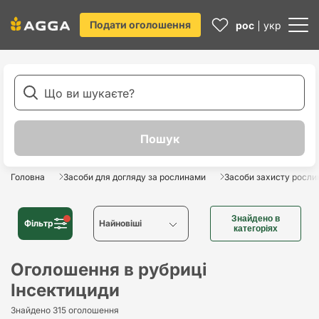
Подати оголошення
рос
укр
Головна
Засоби для догляду за рослинами
Засоби захисту росли
Знайдено в
Фільтр
Найновіші
категоріях
Найновіші
Оголошення в рубриці
Інсектициди
Найстаріші
Знайдено 315 оголошення