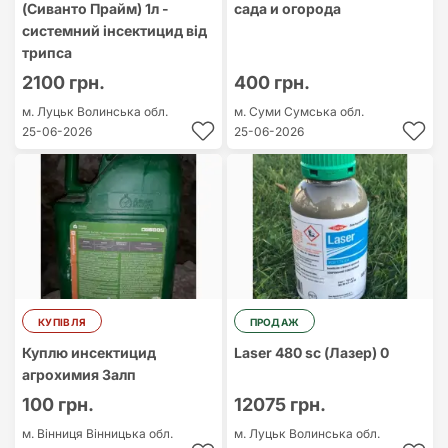
(Сиванто Прайм) 1л -
сада и огорода
системний інсектицид від
трипса
2100 грн.
400 грн.
м. Луцьк
Волинська обл.
м. Суми
Сумська обл.
25-06-2026
25-06-2026
КУПІВЛЯ
ПРОДАЖ
Куплю инсектицид
Laser 480 sc (Лазер) 0
агрохимия Залп
100 грн.
12075 грн.
м. Вінниця
Вінницька обл.
м. Луцьк
Волинська обл.