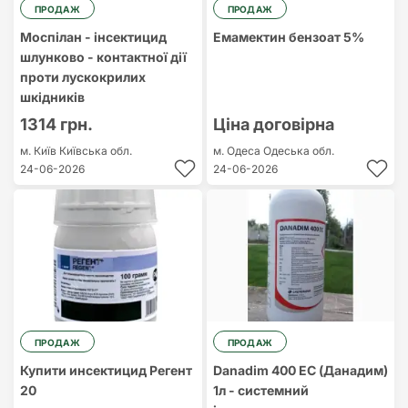
ПРОДАЖ
ПРОДАЖ
Моспілан - інсектицид
Емамектин бензоат 5%
шлунково - контактної дії
проти лускокрилих
шкідників
1314 грн.
Ціна договірна
м. Київ
Київська обл.
м. Одеса
Одеська обл.
24-06-2026
24-06-2026
ПРОДАЖ
ПРОДАЖ
Купити инсектицид Регент
Danadim 400 EC (Данадим)
20
1л - системний