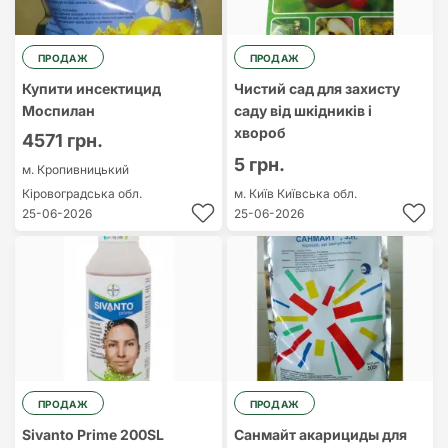
ПРОДАЖ
ПРОДАЖ
Купити инсектицид
Чистий сад для захисту
Моспилан
саду від шкідників і
хвороб
4571 грн.
5 грн.
м. Кропивницький
Кіровоградська обл.
м. Київ
Київська обл.
25-06-2026
25-06-2026
ПРОДАЖ
ПРОДАЖ
Sivanto Prime 200SL
Санмайт акарициды для