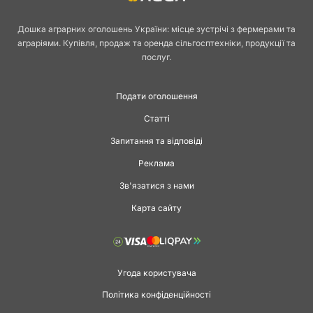
якість продукції. На платформі AGGA.ua розміщені оголошення від
виробників і постачальників, які пропонують широкий вибір
Дошка аграрних оголошень України: місце зустрічі з фермерами та
інсектицидів для різних культур і умов застосування.
аграріями. Купівля, продаж та оренда сільгосптехніки, продукції та
послуг.
Значення
Подати оголошення
інсектицидів у
Статті
Запитання та відповіді
виробництві
Реклама
Зв'язатися з нами
Шкідники здатні завдати значної шкоди посівам, садам і теплицям. У
Карта сайту
деяких випадках втрати врожаю можуть сягати 30–40 %.
Застосування інсектицидів дозволяє:
запобігти масовому розмноженню комах,
знизити ризик поширення збудників хвороб,
Угода користувача
захистити молоді рослини у критичні періоди росту,
Політика конфіденційності