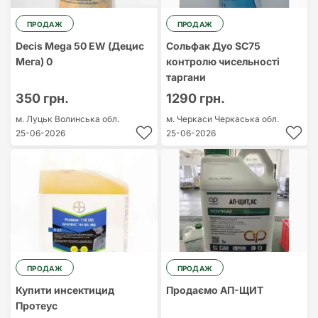
ПРОДАЖ
ПРОДАЖ
Decis Mega 50 EW (Децис
Сольфак Дуо SC75
Мега) 0
контролю чисельності
таргани
350 грн.
1290 грн.
м. Луцьк
Волинська обл.
м. Черкаси
Черкаська обл.
25-06-2026
25-06-2026
ПРОДАЖ
ПРОДАЖ
Купити инсектицид
Продаємо АП-ЩИТ
Протеус