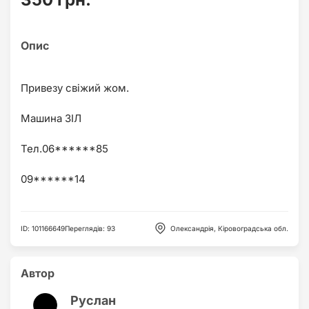
Привезу свіжий жом.
Машина ЗІЛ
Тел.06******85
ID
:
101166649
Переглядів
:
93
Олександрія, Кіровоградська обл.
Автор
Руслан