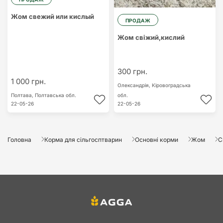
Жом свежий или кислый
ПРОДАЖ
Жом свіжий,кислий
300 грн.
1 000 грн.
Олександрія,
Кіровоградська
Полтава,
Полтавська обл.
обл.
22-05-26
22-05-26
Головна
Корма для сільгосптварин
Основні корми
Жом
С