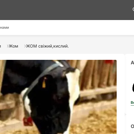
 нами
и
Жом
ЖОМ свіжий,кислий.
А
В
О