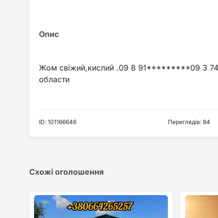
Жом свіжий,кислий .09 8 91*********09 3 74 7
ID
:
101166646
Переглядів
:
84
Схожі оголошення