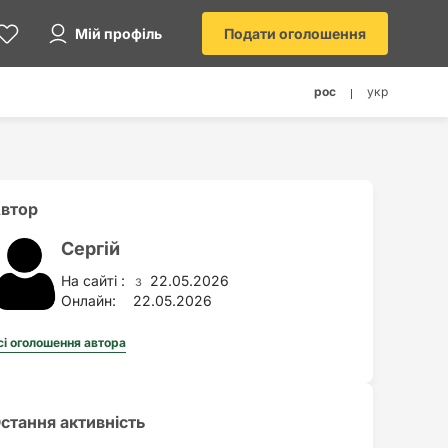
Мій профіль
Подати оголошення
рос
укр
втор
Сергій
На сайті :
22.05.2026
з
Онлайн:
22.05.2026
сі оголошення автора
стання активність