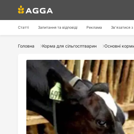
Статті
Запитання та відповіді
Реклама
Зв'язатися з
Головна
Корма для сільгосптварин
Основні корм