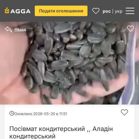
Подати оголошення
рос
укр
Назад
Оновлено 2026-05-20 в
11:51
Посівмат кондитерський ,, Аладін
кондитерський