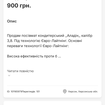
900 грн.
Продам посівмат кондитерський ,,Аладін,, калібр
3,8. Під технологію Євро-Лайтнінг. Основні
переваги технології Євро-Лайтнінг:
Висока ефективність проти б ...
ID
:
101165979
Переглядів
:
101
Херсон, Херсонська обл.