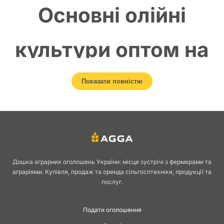
Основні олійні
культури оптом на
AGGA
Показати повністю
Олійні культури займають стратегічне місце в аграрній галузі України.
Їх вирощування забезпечує сировиною харчову, переробну,
фармацевтичну та кормову промисловість. Завдяки стабільному
попиту на олію та насіння як усередині країни, так і за кордоном,
соняшник, ріпак, льон і гарбузове насіння є одними з найбільш
Дошка аграрних оголошень України: місце зустрічі з фермерами та
прибуткових напрямків рослинництва.
аграріями. Купівля, продаж та оренда сільгосптехніки, продукції та
послуг.
На AGGA фермери та трейдери можуть знайти вигідні пропозиції з
продажу та купівлі насіння й врожаю олійних культур, а також
розмістити власні оголошення.
Подати оголошення