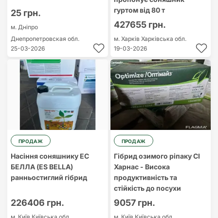
гуртом від 80 т
25 грн.
427655 грн.
м. Дніпро
Днепропетровская обл.
м. Харків
Харківська обл.
25-03-2026
19-03-2026
ПРОДАЖ
ПРОДАЖ
Насіння соняшнику ЕС
Гібрид озимого ріпаку СІ
БЕЛЛА (ES BELLA)
Харнас - Висока
ранньостиглий гібрид
продуктивність та
стійкість до посухи
226406 грн.
9057 грн.
м. Київ
Київська обл.
м. Київ
Київська обл.