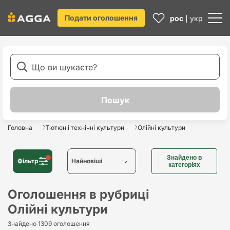
Подати оголошення
рос
укр
Головна
Тютюн і технічні культури
Олійні культури
Знайдено в
Фільтр
Найновіші
категоріях
Найновіші
Оголошення в рубриці
Олійні культури
Найстаріші
Знайдено 1309 оголошення