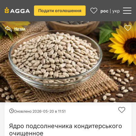
Подати оголошення
рос
укр
Назад
Оновлено 2026-05-20 в
11:51
Ядро подсолнечника кондитерського
очищенное