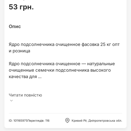
53 грн.
Ядро подсолнечника очищенное фасовка 25 кг опт
и розница
Ядро подсолнечника очищенное — натуральные
очищенные семечки подсолнечника высокого
качества для ...
ID
:
101165975
Переглядів
:
116
Кривий Ріг, Дніпропетровська обл.