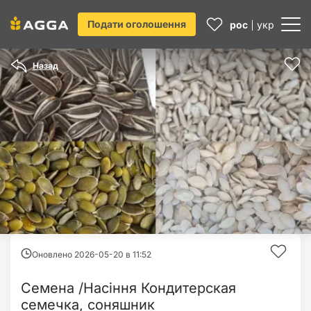
Подати оголошення
рос
укр
Назад
Оновлено 2026-05-20 в
11:52
Семена /Насіння Кондитерская
семечка, соняшник