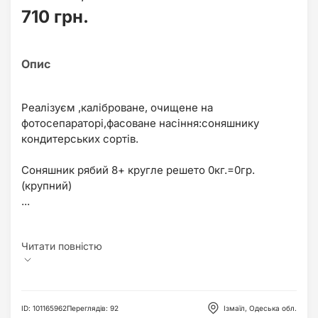
710 грн.
Реалізуєм ,каліброване, очищене на
фотосепараторі,фасоване насіння:соняшнику
кондитерських сортів.
Соняшник рябий 8+ кругле решето 0кг.=0гр.
(крупний)
...
ID
:
101165962
Переглядів
:
92
Ізмаїл, Одеська обл.