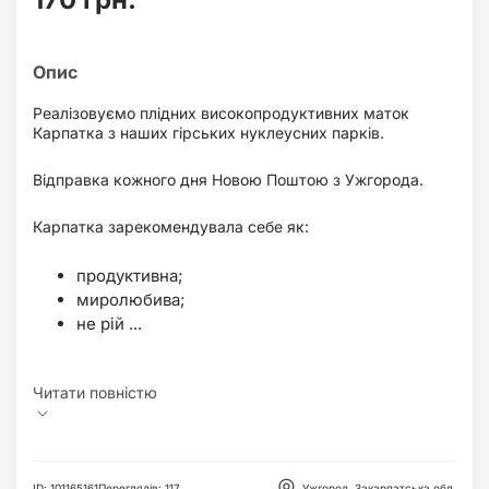
Реалізовуємо плідних високопродуктивних маток
Карпатка з наших гірських нуклеусних парків.
Відправка кожного дня Новою Поштою з Ужгорода.
Карпатка зарекомендувала себе як:
продуктивна;
миролюбива;
не рій ...
ID
:
101165161
Переглядів
:
117
Ужгород, Закарпатська обл.