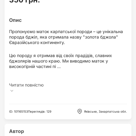
Пропонуємо маток карпатської породи – це унікальна
порода бджіл, яка отримала назву "золота бджола"
Євразійського континенту.
Цю породу я отримав від своїх прадідів, славних
бджолярів нашого краю. Ми виводимо маток у
високогірній частині пі ...
ID
:
101165153
Переглядів
:
129
Яківське, Закарпатська обл.
Автор