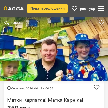
Подати оголошення
рос
укр
Назад
Оновлено 2026-06-19 в
06:38
Матки Карпатка! Матка Карніка!
350 грн.