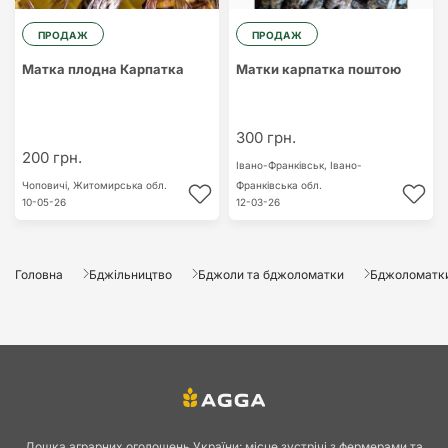
ПРОДАЖ
ПРОДАЖ
Матка плодна Карпатка
Матки карпатка поштою
300 грн.
200 грн.
Івано-Франківськ,
Івано-
Чоповичі,
Житомирська обл.
Франківська обл.
10-05-26
12-03-26
Головна
Бджільництво
Бджоли та бджоломатки
Бджоломатк
Дошка аграрних оголошень України: місце зустрічі з фермерами та