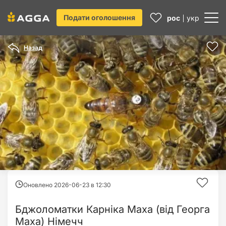
Подати оголошення
рос
укр
Назад
Оновлено 2026-06-23 в
12:30
Бджоломатки Карніка Маха (від Георга
Маха) Німечч