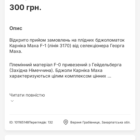
300 грн.
Відкрито прийом замовлень на плідних бджоломаток
Карніка Маха F-1 (лінія 3170) від селекціонера Георга
Маха.
Племінний матеріал F-0 привезений з Гейдельберга
(Західна Німеччина). Бджоли Карніка Маха
характеризуються цілим комплексом цінних ...
ID
:
101165148
Переглядів
:
132
Верхня Грабівниця, Закарпатська обл.