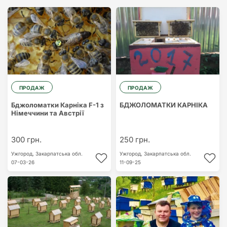
ПРОДАЖ
ПРОДАЖ
Бджоломатки Карніка F-1 з
БДЖОЛОМАТКИ КАРНІКА
Німеччини та Австрії
300 грн.
250 грн.
Ужгород,
Закарпатська обл.
Ужгород,
Закарпатська обл.
07-03-26
11-09-25