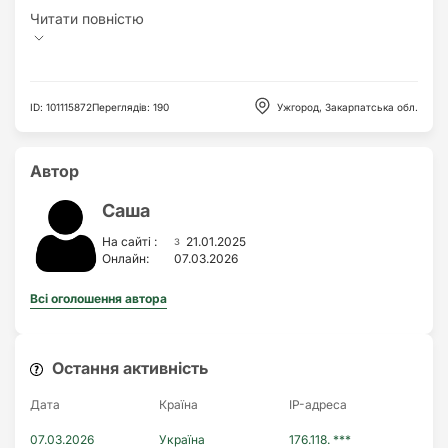
ID
:
101115872
Переглядів
:
190
Ужгород, Закарпатська обл.
Автор
Саша
з
На сайті :
21.01.2025
Онлайн:
07.03.2026
Всі оголошення автора
Остання активність
Дата
Країна
IP-адреса
07.03.2026
Україна
176.118. ***