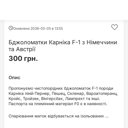
Оновлено 2026-05-05 в
13:55
Бджоломатки Карніка F-1 з Німеччини
та Австрії
300 грн.
Пропонуємо чистопорідних бджоломаток F-1 породи
Карніка ліній Пернер, Пешец, Скленар, Вароатолеранц,
Кройс, Тройзек, Вінтерсбах, Лампрехт та інші.
Паспорта на племінний матеріал F0 є в наявності.
Спарювання маток відбувається на ізольованих ...