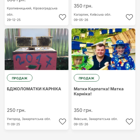
350 грн.
Кропивницький,
Кіровоградська
обл.
Кагарлик,
Київська обл.
29-12-25
09-05-26
ПРОДАЖ
ПРОДАЖ
БДЖОЛОМАТКИ КАРНІКА
Матки Карпатка! Матка
Карніка!
250 грн.
350 грн.
Ужгород,
Закарпатська обл.
Яківське,
Закарпатська обл.
11-09-25
09-05-26