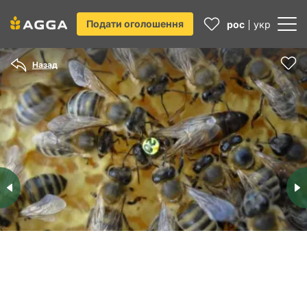
Подати оголошення
рос
укр
Назад