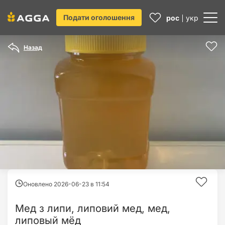
Подати оголошення
рос
укр
Назад
Оновлено 2026-06-23 в
11:54
Мед з липи, липовий мед, мед,
липовый мёд