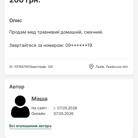
Продам мед травневий домашній, смачний.
Звертайтеся за номером: 09******19.
ID
:
101164765
Переглядів
:
126
Львів, Львівська обл.
Автор
Маша
з
На сайті :
07.05.2026
Онлайн:
07.05.2026
Всі оголошення автора