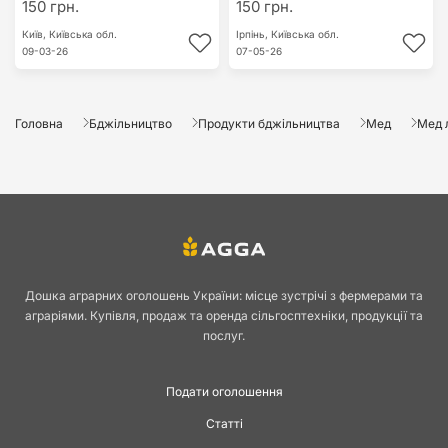
150 грн.
150 грн.
Київ,
Київська обл.
Ірпінь,
Київська обл.
09-03-26
07-05-26
Головна
Бджільництво
Продукти бджільництва
Мед
Мед 
Дошка аграрних оголошень України: місце зустрічі з фермерами та
аграріями. Купівля, продаж та оренда сільгосптехніки, продукції та
послуг.
Подати оголошення
Статті