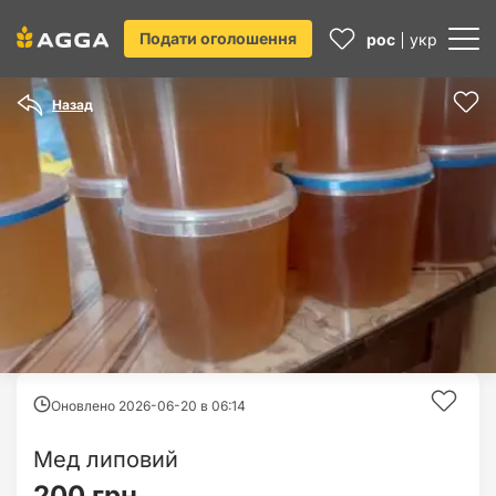
Подати оголошення
рос
укр
Назад
Оновлено 2026-06-20 в
06:14
Мед липовий
200 грн.