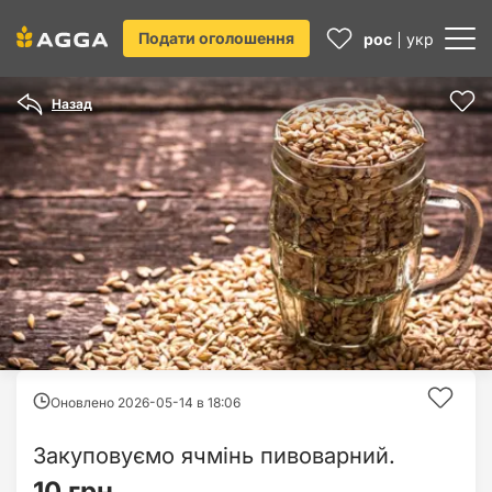
Подати оголошення
рос
укр
Назад
Оновлено 2026-05-14 в
18:06
Закуповуємо ячмінь пивоварний.
10 грн.