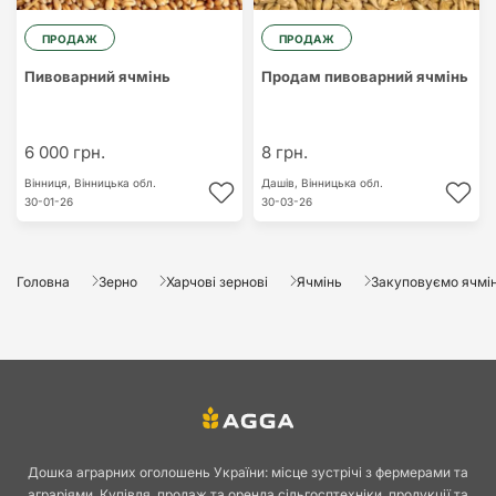
ПРОДАЖ
ПРОДАЖ
Пивоварний ячмінь
Продам пивоварний ячмінь
6 000 грн.
8 грн.
Вінниця,
Вінницька обл.
Дашів,
Вінницька обл.
30-01-26
30-03-26
Головна
Зерно
Харчові зернові
Ячмінь
Закуповуємо ячмін
Дошка аграрних оголошень України: місце зустрічі з фермерами та
аграріями. Купівля, продаж та оренда сільгосптехніки, продукції та