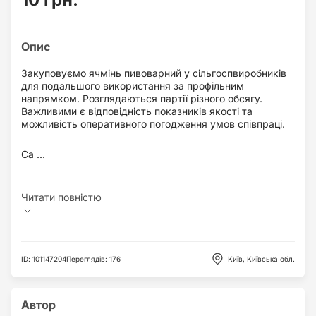
Закуповуємо ячмінь пивоварний у сільгоспвиробників
для подальшого використання за профільним
напрямком. Розглядаються партії різного обсягу.
Важливими є відповідність показників якості та
можливість оперативного погодження умов співпраці.
Са ...
ID
:
101147204
Переглядів
:
176
Київ, Київська обл.
Автор