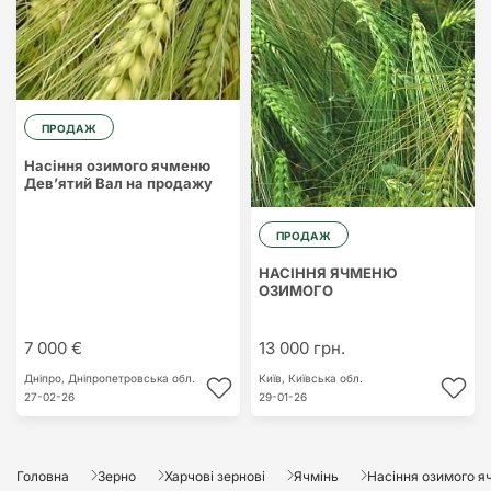
ПРОДАЖ
Насіння озимого ячменю
Дев’ятий Вал на продажу
ПРОДАЖ
НАСІННЯ ЯЧМЕНЮ
ОЗИМОГО
7 000 €
13 000 грн.
Дніпро,
Дніпропетровська обл.
Київ,
Київська обл.
27-02-26
29-01-26
Головна
Зерно
Харчові зернові
Ячмінь
Насіння озимого яч