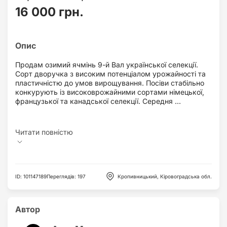
16 000 грн.
Продам озимий ячмінь 9-й Вал української селекції.
Сорт дворучка з високим потенціалом урожайності та
пластичністю до умов вирощування. Посіви стабільно
конкурують із високоврожайними сортами німецької,
французької та канадської селекції. Середня ...
ID
:
101147189
Переглядів
:
197
Кропивницький, Кіровоградська обл.
Автор