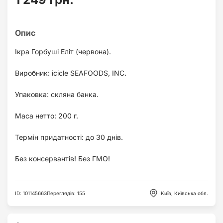
Ікра Горбуші Еліт (червона).
Виробник: icicle SEAFOODS, INC.
Упаковка: скляна банка.
Маса нетто: 200 г.
Термін придатності: до 30 днів.
Без консервантів! Без ГМО!
ID
:
101145663
Переглядів
:
155
Київ, Київська обл.