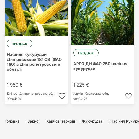
ПРОДАЖ
ПРОДАЖ
Насіння кукурудзи
Дніпровський 181 СВ (ФАО
АРГО ДН ФАО 250 насіння
180) в Дніпропетровській
кукурудзи
області
1 950 €
1 225 €
Дніпро,
Дніпропетровська обл.
Харків,
Харківська обл.
09-04-26
08-04-26
Головна
Зерно
Харчові зернові
Кукурудза
Насіння Кукур