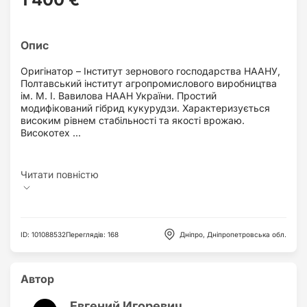
Оригінатор – Інститут зернового господарства НААНУ,
Полтавський інститут агропромислового виробництва
ім. М. І. Вавилова НААН України. Простий
модифікований гібрид кукурудзи. Характеризується
високим рівнем стабільності та якості врожаю.
Високотех ...
ID
:
101088532
Переглядів
:
168
Дніпро, Дніпропетровська обл.
Автор
Евгений Игоревич