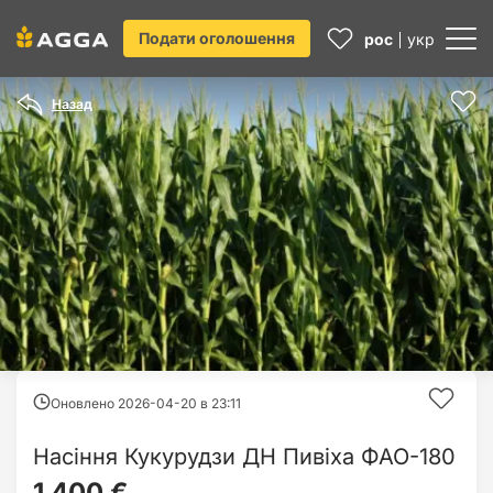
Подати оголошення
рос
укр
Назад
Оновлено 2026-04-20 в
23:11
Насіння Кукурудзи ДН Пивіха ФАО-180
1 400 €