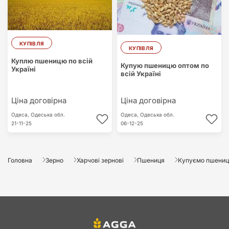
КУПІВЛЯ
КУПІВЛЯ
Куплю пшеницю по всій
Купую пшеницю оптом по
Україні
всій Україні
Ціна договірна
Ціна договірна
Одеса,
Одеська обл.
Одеса,
Одеська обл.
21-11-25
06-12-25
Головна
Зерно
Харчові зернові
Пшениця
Купуємо пшеницю