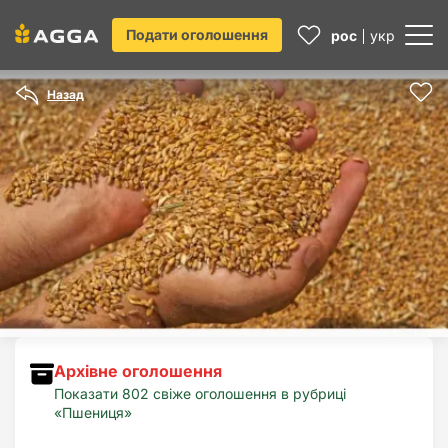
Подати оголошення
рос
укр
Назад
Архівне оголошення
Показати 802 свіже оголошення в рубриці
«Пшениця»