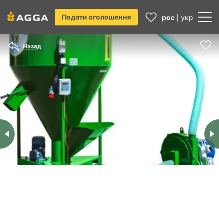
Подати оголошення
рос
укр
Назад