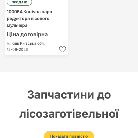
ПРОДАЖ
100054 Конічна пара
редуктора лісового
мульчера
Ціна договірна
м. Київ
Київська обл.
15-06-2026
Запчастини до
лісозаготівельної
техніки: надійність і
Показати повністю