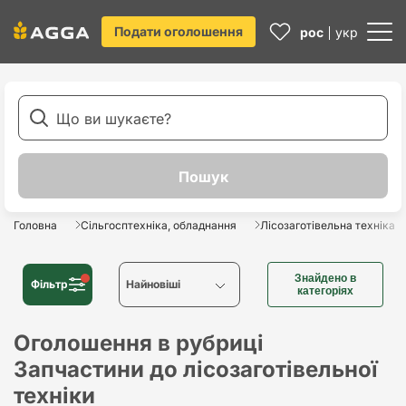
Подати оголошення
рос
укр
Головна
Сільгосптехніка, обладнання
Лісозаготівельна техніка
Знайдено в
Фільтр
Найновіші
категоріях
Найновіші
Оголошення в рубриці
Запчастини до лісозаготівельної
Найстаріші
техніки