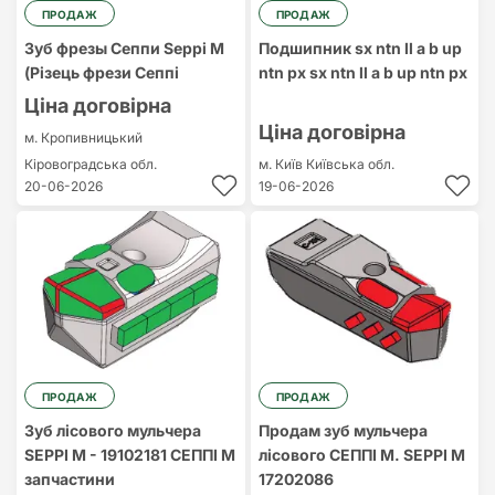
ПРОДАЖ
ПРОДАЖ
Зуб фрезы Сеппи Seppi M
Подшипник sx ntn ll a b up
(Різець фрези Сеппі
ntn px sx ntn ll a b up ntn px
Ціна договірна
Ціна договірна
м. Кропивницький
Кіровоградська обл.
м. Київ
Київська обл.
20-06-2026
19-06-2026
ПРОДАЖ
ПРОДАЖ
Зуб лісового мульчера
Продам зуб мульчера
SEPPI M - 19102181 СЕППІ М
лісового СЕППІ М. SEPPI M
запчастини
17202086