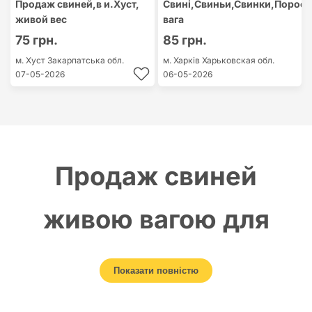
Продаж свиней,в и.Хуст,
Свинi,Свиньи,Свинки,Порося
живой вес
вага
75 грн.
85 грн.
м. Хуст
Закарпатська обл.
м. Харків
Харьковская обл.
07-05-2026
06-05-2026
Продаж свиней
живою вагою для
фермерських
Показати повністю
господарств та