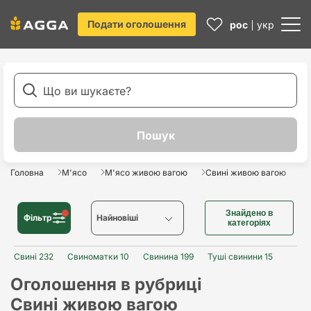
Подати оголошення
рос
укр
Головна
М'ясо
М'ясо живою вагою
Свині живою вагою
Знайдено в
Фільтр
Найновіші
категоріях
Свині 232
Свиноматки 10
Найновіші
Свинина 199
Туші свинини 15
Оголошення в рубриці
Найстаріші
Свині живою вагою