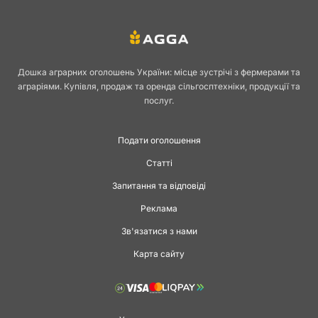
переробників
Дошка аграрних оголошень України: місце зустрічі з фермерами та
Розвиток приватного тваринництва останніми роками робить ринок
аграріями. Купівля, продаж та оренда сільгосптехніки, продукції та
сільськогосподарської продукції більш активним і різноманітним.
послуг.
Особливо затребуваною є продаж свиней живою вагою, оскільки
такий формат зручний як для фермерів, так і для закупівельників.
Покупці можуть купити свиню живою вагою для відгодівлі, забою або
Подати оголошення
подальшого перепродажу, а виробники отримують можливість
Статті
швидко реалізувати поголів’я.
Запитання та відповіді
Багато господарств регулярно розміщують оголошення про продаж
тварин, щоб оперативно знайти покупців. Часто реалізація
Реклама
відбувається оптом, особливо якщо фермеру потрібно
терміново продати велику партію. У такому випадку ціна формується
Зв'язатися з нами
залежно від живої ваги тварини, породи та ступеня відгодівлі.
Карта сайту
Особливості ринку