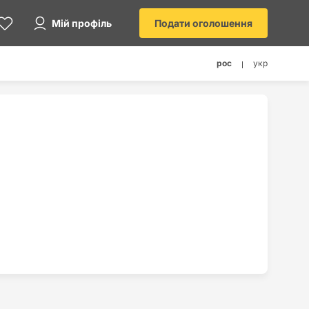
Мій профіль
Подати оголошення
рос
укр