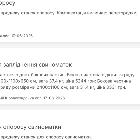
оросу
продажу станок опоросу. Комплектація включає: перегородки;
я обл.
17-06-2026
я запліднення свиноматок
ається з двох бокових частин: Бокова частина відкриття ряду
0х1100х650 см, вага 37,4 кг, ціна 5244 грн; Бокова частина
ряду розмірами 2400х1100 см, вага 31,4 кг, ціна 3331 грн.
станка виготовляється з труби діаметром 33,7 мм та 25 мм,
кий
Кіровоградська обл.
17-06-2026
ки труби – 2,5 мм. Станок має антикорозійне покриття методом
кування, що забезпечує тривалий термін експлуатації в
середовищі. Комплектується годівницею (коритом із
 металу) для сухого або рідкого годування свиноматок. За
овника станок може бути укомплектований: індивідуальною
я опоросу свиноматки
годівницею-жолобом для групового утримання. Над годівницею
продажу станок для опоросу свиноматки.
 кронштейн під поїлку, діаметр отвору якого становить 22,5