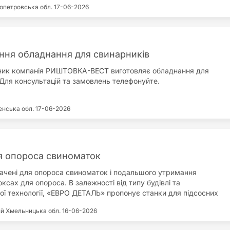
опетровська обл.
17-06-2026
ння обладнання для свинарників
ник компанія РИШТОВКА-ВЕСТ виготовляє обладнання для
 Для консультацій та замовлень телефонуйте.
енська обл.
17-06-2026
я опороса свиноматок
ачені для опороса свиноматок і подальшого утримання
ксах для опороса. В залежності від типу будівлі та
ої технології, «ЕВРО ДЕТАЛЬ» пропонує станки для підсосних
кі можуть бути різної конструкції та розмірів. Станки
ий
Хмельницька обл.
16-06-2026
ся в боксі прямо або по діагоналі. Клітини виготовляються з
б з подальшим гарячим оцинковуванням. У станках передбачені