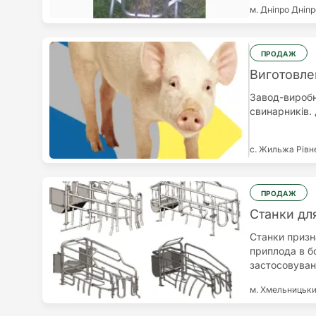
м. Дніпро
Дніпр
ПРОДАЖ
Виготовле
Завод-вироб
свинарників.
с. Жильжа
Рівн
ПРОДАЖ
Станки дл
Станки призн
приплода в бо
застосовуван
свиноматок, я
м. Хмельницьк
розташовують
сталевих тру