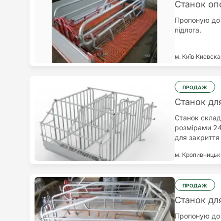
Станок оп
Пропоную до 
підлога.
м. Київ
Киевска
ПРОДАЖ
Станок дл
Станок склад
розмірами 240
для закриття 
Конструкція 
м. Кропивниць
товщина стін
гарячого цин
агресивному 
нержавіючого
ПРОДАЖ
бажанням зам
Станок дл
годівницею; 
Пропоную до 
розташований