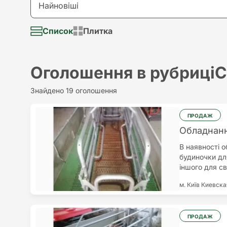
Здам в оренду
Найновіші
Долар
Візьму в аренду
Список
Плитка
Найновіші
Євро
Надам послугу
Найстаріші
Оголошення в рубриці
С
Потрібна послуга
Найдорожчий
Знайдено 19 оголошення
Різне
Найдешевший
ПРОДАЖ
Обладнанн
В наявності 
будиночки для
іншого для с
м. Київ
Киевска
ПРОДАЖ