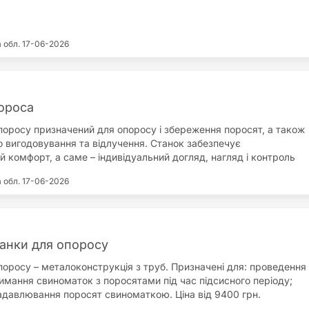
танка регулюється від 600 мм до 700 мм. За бажанням
анок може: комплектуватися кормороздавальною трубою; бути
 будь-яких розмірів. «МЕТАЛ-МАКС» гарантує високу якість
а обл.
17-06-2026
упну ціну, оперативне оформлення замовлення і доставлення по
та за її межами в максимально стислі терміни. Звертайтесь лише
алів і ви завжди залишитесь задоволені придбаннями.
ороса
поросу призначений для опоросу і збереження поросят, а також
о вигодовування та відлучення. Станок забезпечує
 комфорт, а саме – індивідуальний догляд, нагляд і контроль
ю і потомством. Захисні дуги запобігають тисняві поросят, а
а обл.
17-06-2026
ечують їм вільний і безпечний доступ до сосків свиноматки.
римання та годівля приплоду в перші дні – запорука
ивного і здорового поголів'я.
анки для опоросу
поросу – металоконструкція з труб. Призначені для: проведення
римання свиноматок з поросятами під час підсисного періоду;
давлювання поросят свиноматкою. Ціна від 9400 грн.