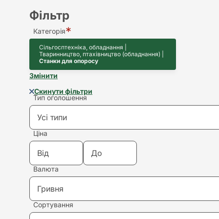
Фільтр
Категорія
Сільгосптехніка, обладнання |
Тваринництво, птахівництво (обладнання) |
Станки для опоросу
Змінити
Скинути фільтри
Тип оголошення
Усі типи
Ціна
Усі типи
Валюта
Купівля
Гривня
Продаж
Сортування
Гривня