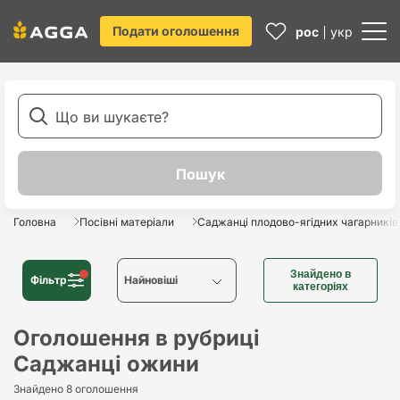
Подати оголошення
рос
укр
Головна
Посівні матеріали
Саджанці плодово-ягідних чагарників
Знайдено в
Фільтр
Найновіші
категоріях
Найновіші
Оголошення в рубриці
Саджанці ожини
Найстаріші
Знайдено 8 оголошення