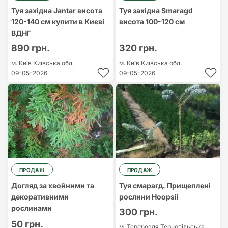
Туя західна Jantar висота
Туя західна Smaragd
120-140 см купити в Києві
висота 100-120 см
ВДНГ
890 грн.
320 грн.
м. Київ
Київська обл.
м. Київ
Київська обл.
09-05-2026
09-05-2026
ПРОДАЖ
ПРОДАЖ
Догляд за хвойними та
Туя смарагд. Прищеплені
декоративними
рослини Hoopsii
рослинами
300 грн.
50 грн.
м. Теребовля
Тернопільська