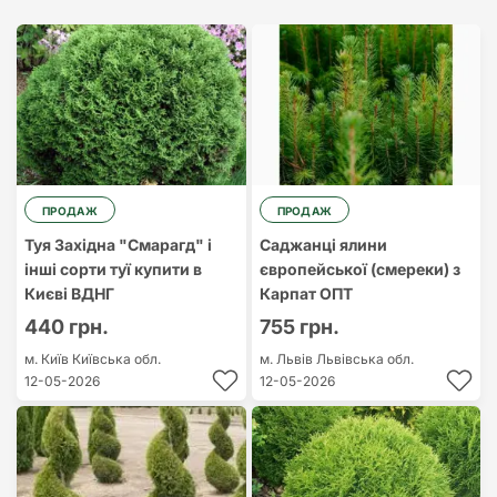
Найдорожчий
Найдешевший
ПРОДАЖ
ПРОДАЖ
Туя Західна "Смарагд" і
Саджанці ялини
інші сорти туї купити в
європейської (смереки) з
Києві ВДНГ
Карпат ОПТ
440 грн.
755 грн.
м. Київ
Київська обл.
м. Львів
Львівська обл.
12-05-2026
12-05-2026