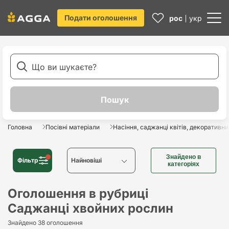
Подати оголошення
рос
укр
Головна
Посівні матеріали
Насіння, саджанці квітів, декоративн
Знайдено в
Фільтр
Найновіші
категоріях
Найновіші
Оголошення в рубриці
Саджанці хвойних рослин
Найстаріші
Знайдено 38 оголошення