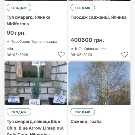
ПРОДАЖ
ПРОДАЖ
Туя смарагд. Ялинка
Продаж саджанці. Ялинка
Nidiformis
90 грн.
400600 грн.
м. Теребовля
Тернопільська
обл.
м. Київ
Київська обл.
08-05-2026
08-05-2026
ПРОДАЖ
ПРОДАЖ
Туя смарагд.ялівець Blue
Саженці граба
Chip. Blue Arrow.Limeglow.
Gold Cone.Hibernica