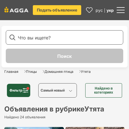
Подать объявление
рус
укр
Главная
Птицы
Домашняя птица
Утята
Найдено в
Фильтр
Cамый новый
категориях
Cамый новый
Объявления в рубрике
Утята
Найдено 24 объявления
Cамый старый