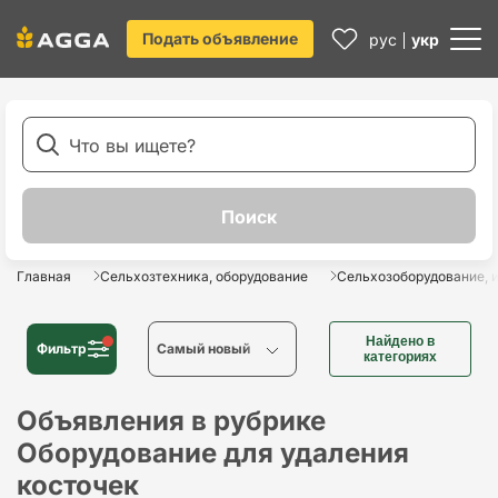
Подать объявление
рус
укр
Главная
Сельхозтехника, оборудование
Сельхозоборудование, 
Найдено в
Фильтр
Cамый новый
категориях
Cамый новый
Объявления в рубрике
Оборудование для удаления
Cамый старый
косточек