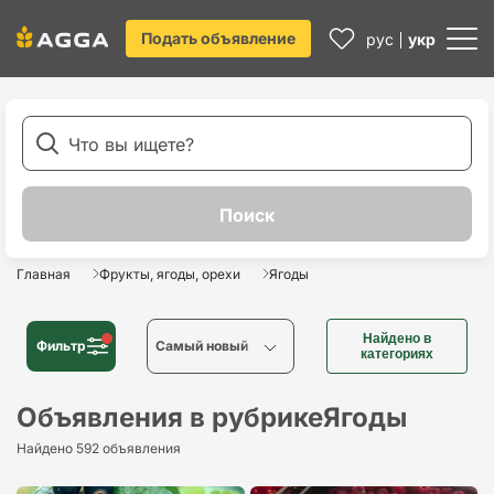
Подать объявление
рус
укр
Главная
Фрукты, ягоды, орехи
Ягоды
Найдено в
Фильтр
Cамый новый
категориях
Cамый новый
Объявления в рубрике
Ягоды
Найдено 592 объявления
Cамый старый