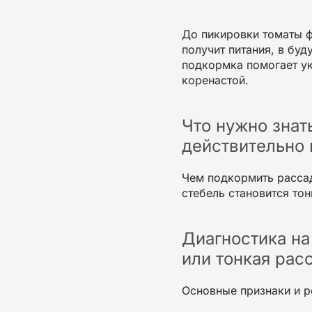
До
пикировки
томаты ф
получит питания, в б
подкормка помогает у
коренастой.
Что нужно знат
действительно
Чем подкормить расса
стебель становится
тон
Диагностика на
или тонкая рас
Основные признаки и р