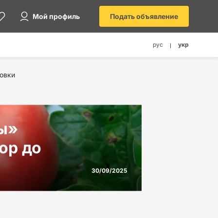
Мой профиль
Подать объявление
рус
укр
овки
ы»
ор до
30/09/2025