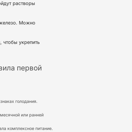
ойдут растворы
 железо. Можно
, чтобы укрепить
вила первой
знаках голодания.
месячной
или
ранней
ала комплексное питание.