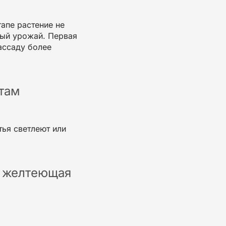
апе растение не
бый урожай. Первая
ассаду более
атам
тья светлеют или
, желтеющая