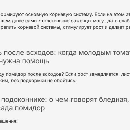
ормируют основную корневую систему. Если на этом эт
удущем даже самые
толстенькие
саженцы
могут дать сла
крепить
корневой системы
, стимулирует
рост
и делает р
ь после всходов: когда молодым том
 нужна помощь
ду помидор после всходов
? Если рост замедляется, лис
ким
, без подкормки не обойтись.
 подоконнике: о чем говорят бледная
сада помидор
ешения: