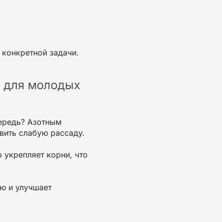
 конкретной задачи.
с для молодых
ередь? Азотным
ивить
слабую
рассаду.
р
укрепляет корни, что
ию
и улучшает