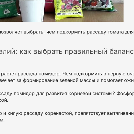
позволяет выбрать,
чем подкормить рассаду томата
для
калий: как выбрать правильный балан
 растет рассада помидор. Чем подкормить
в первую оч
вечает за формирование зеленой массы и помогает ож
ссаду помидор для развития корневой системы
?
Фосфо
кой
.
ю
и
хилую
рассаду
коренастой
, препятствует
вытягиван
м.