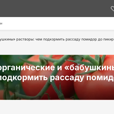
ми
бушкины» растворы: чем подкормить рассаду помидор до пикир
органические и «бабушкин
подкормить рассаду помид