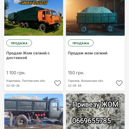
ПРОДАЖА
ПРОДАЖА
Продам Жом свіжий с
Продам жом свіжий
доставкой
1 100 грн.
150 грн.
Карловка,
Полтавская обл.
Горохов,
Волынская обл.
22-05-26
22-05-26