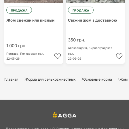
ПРОДАЖА
ПРОДАЖА
Жом свежий или кислый
Свіжий жом з доставкою
350 грн.
1 000 грн.
Александрия,
Кировоградская
Полтава,
Полтавская обл.
обл.
22-05-26
22-05-26
Главная
Корма для сельхозживотных
Основные корма
Жом
Доска аграрных объявлений Украины: место встречи с фермерами и