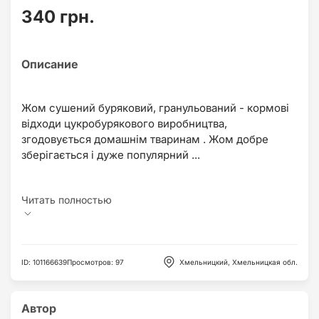
340 грн.
Жом сушений буряковий, гранульований - кормові
відходи цукробурякового виробництва,
згодовується домашнім тваринам . Жом добре
зберігається і дуже популярний ...
ID
:
101166639
Просмотров
:
97
Хмельницкий, Хмельницкая обл.
Автор