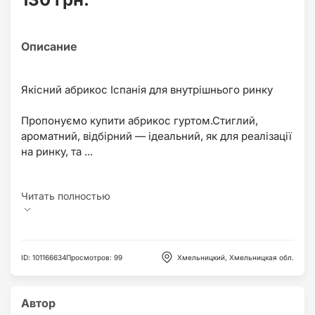
Якісний абрикос Іспанія для внутрішнього ринку
Пропонуємо купити абрикос гуртом.Стиглий,
ароматний, відбірний — ідеальний, як для реалізації
на ринку, та ...
ID
:
101166634
Просмотров
:
99
Хмельницкий, Хмельницкая обл.
Автор