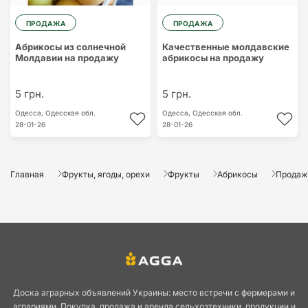
ПРОДАЖА
ПРОДАЖА
Абрикосы из солнечной
Качественные молдавские
Молдавии на продажу
абрикосы на продажу
5 грн.
5 грн.
Одесса,
Одесская обл.
Одесса,
Одесская обл.
28-01-26
28-01-26
Главная
Фрукты, ягоды, орехи
Фрукты
Абрикосы
Продаж 
Доска аграрных объявлений Украины: место встречи с фермерами и
аграриями. Покупка, продажа и аренда сельхозтехники, продукции и