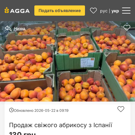
Подать объявление
рус
укр
Назад
Обновлено 2026-05-22 в
09:19
Продаж свіжого абрикосу з Іспанії
130 грн.