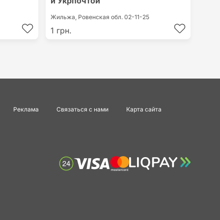
и Укрпочтой
Жильжа,
Ровенская обл.
02-11-25
1 грн.
Реклама
Связаться с нами
Карта сайта