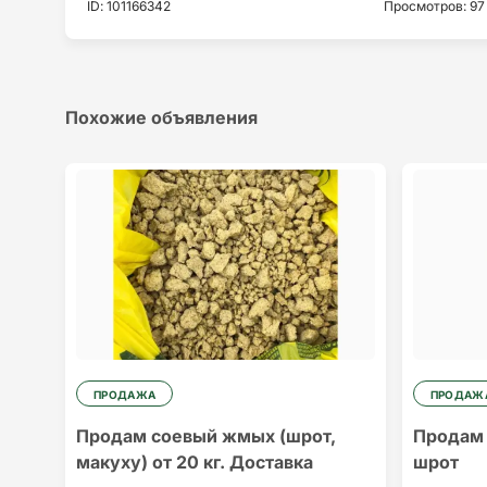
ID
:
101166342
Просмотров
:
97
Похожие объявления
ПРОДАЖА
ПРОДАЖ
Продам соевый жмых (шрот,
Продам
макуху) от 20 кг. Доставка
шрот