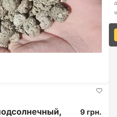
Д
1
подсолнечный,
9 грн.