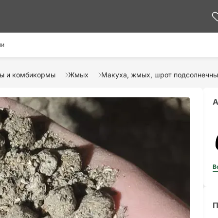
ми
ты и комбикормы
Жмых
Макуха, жмых, шрот подсолнечны
А
В
П