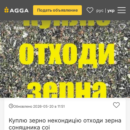
Подать объявление
рус
укр
Назад
Обновлено 2026-05-20 в
11:51
Куплю зерно некондицію отходи зерна
соняшника соі