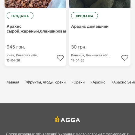
ПРОДАЖА
ПРОДАЖА
Арахис
Арахис домашний
сырой,жареный,бланшированный,соленый
945 грн.
30 грн.
Киев,
Киевская обл.
Винница,
Винницкая обл.
15-04-26
15-04-26
Главная
Фрукты, ягоды, орехи
Орехи
Арахис
Арахис Зем
Доска аграрных объявлений Украины: место встречи с фермерами и