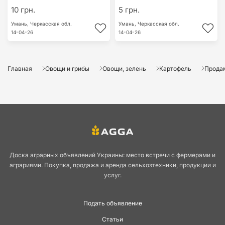
10 грн.
5 грн.
Умань,
Черкасская обл.
Умань,
Черкасская обл.
14-04-26
14-04-26
Главная
Овощи и грибы
Овощи, зелень
Картофель
Продам
Доска аграрных объявлений Украины: место встречи с фермерами и
аграриями. Покупка, продажа и аренда сельхозтехники, продукции и
услуг.
Подать объявление
Статьи