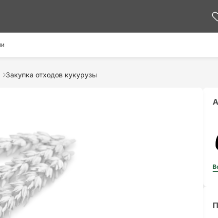
ми
Закупка отходов кукурузы
А
В
П