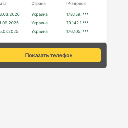
ата
Страна
IP-адресa
3.03.2026
Украина
178.159. ***
1.09.2025
Украина
79.142.1 ***
5.07.2025
Украина
176.105. ***
Показать телефон