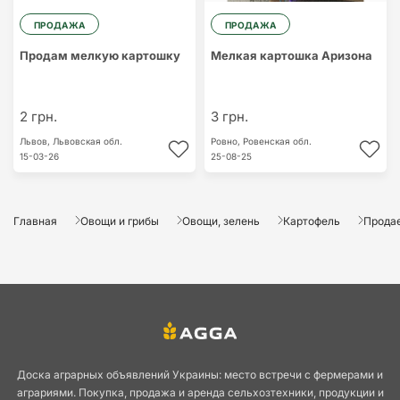
ПРОДАЖА
ПРОДАЖА
Продам мелкую картошку
Мелкая картошка Аризона
2 грн.
3 грн.
Львов,
Львовская обл.
Ровно,
Ровенская обл.
15-03-26
25-08-25
Главная
Овощи и грибы
Овощи, зелень
Картофель
Продае
Доска аграрных объявлений Украины: место встречи с фермерами и
аграриями. Покупка, продажа и аренда сельхозтехники, продукции и