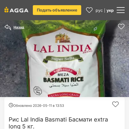
Подать объявление
рус
укр
Назад
Обновлено 2026-05-11 в
13:53
Рис Lal India Basmati Басмати extra
long 5 кг.