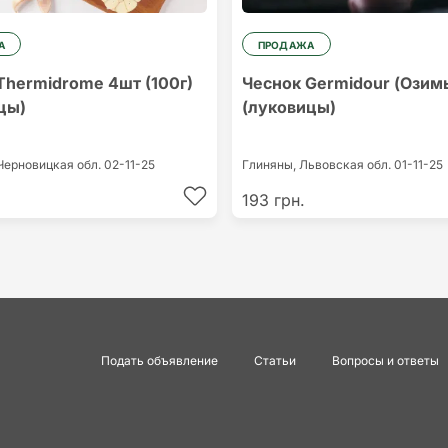
А
ПРОДАЖА
Thermidrome 4шт (100г)
Чеснок Germidour (Озим
цы)
(луковицы)
Черновицкая обл.
02-11-25
Глиняны,
Львовская обл.
01-11-25
193 грн.
Подать объявление
Статьи
Вопросы и ответы