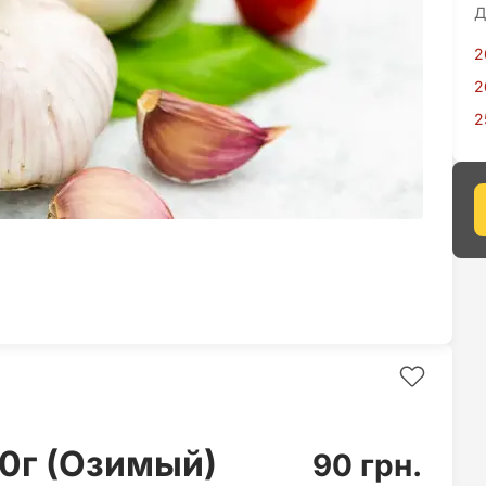
Д
2
2
2
0г (Озимый)
90 грн.