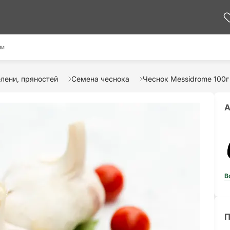
ми
лени, пряностей
Семена чеснока
Чеснок Messidrome 100г
А
В
П