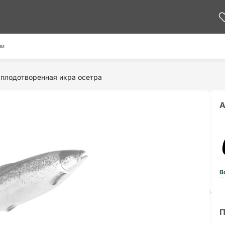
ми
плодотворенная икра осетра
А
В
П