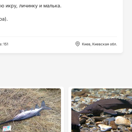
 икру, личинку и малька.
ра).
в
:
151
Киев, Киевская обл.