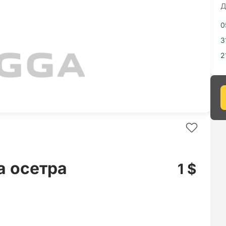
Д
0
3
2
а осетра
1 $