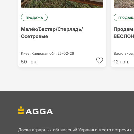
ПРОДАЖА
ПРОДАЖ
Малёк/Бестер/Стерлядь/
Продам 
Осетровые
ВЕСЛО
Киев,
Киевская обл.
25-02-26
Васильков
50 грн.
12 грн.
Доска аграрных объявлений Украины: место встречи с